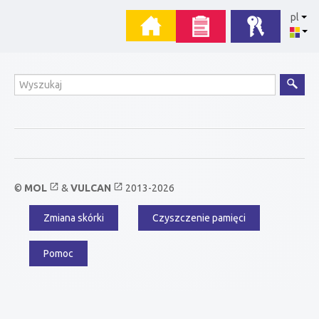
Przejdź
Menu
pl
do
zawartości
główne
Wyszukiwanie
open_in_new
open_in_new
©
MOL
&
VULCAN
2013-2026
Zmiana skórki
Czyszczenie pamięci
Menu
dodatkowe
Pomoc